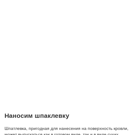
Наносим шпаклевку
Шпатлевка, пригодная для нанесения на поверхность кровли,
может выпускаться как в готовом виде, так и в виде сухих