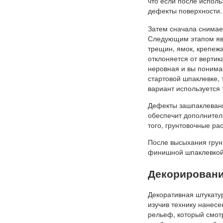
что если после испол
дефекты поверхности.
Затем сначала снимает
Следующим этапом явл
трещин, ямок, крепежа
отклоняется от вертик
неровная и вы понимае
стартовой шпаклевке,
вариант используется 
Дефекты зашпаклеваны
обеспечит дополнител
того, грунтовочные ра
После высыхания грунт
финишной шпаклевкой
Декорировани
Декоративная штукату
изучив технику нанесе
рельеф, который смотр