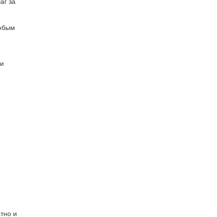
аг за
любым
 и
тно и