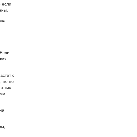
е если
ены.
рка
 Если
ких
астет с
, но не
стных
ими
на
вы,