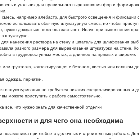
ровень и угольник для правильного выравнивания фар и формиров
ии.
 смесь, например алебастр, для быстрого освещения и фиксации 
можно использовать обычную штукатурную смесь, но чтобы приступ
, нужно дождаться, пока она застынет. Иначе при выполнении пра
 в штукатурке.
 для нанесения раствора на стену и шпатель для шлифования рыб
авила разного размера для выравнивания штукатурки на стене. Ко
добно в труднодоступных местах, а длинное на прямых и широких
а или грунтовка, контактирующая с бетоном, кистью или валиком д
я одежда, перчатки.
для оштукатуривания не требуется никаких специализированных и д
 вы можете приступить к работе самостоятельно.
верхности и для чего она необходима
и незаменима при любых отделочных и строительных работах. Дело