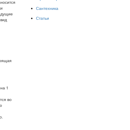
аносится
ки
Сантехника
идущие
Статьи
 вид
тоящая
на 1
тся во
о
р.