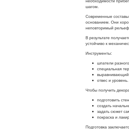
необходимости прибег
шагом.
Современные составы,
основанием. Они хоро
неповторимый рельеф
В результате получает
устойчиво к механиче
Инструменты:
шпатели разного
специальная тер
выравнивающий 
отвес и уровень.
Чтобы получить декора
подготовить сте
создать начальн
задать сюжет са
покраска и лаки
Подготовка заключаетс