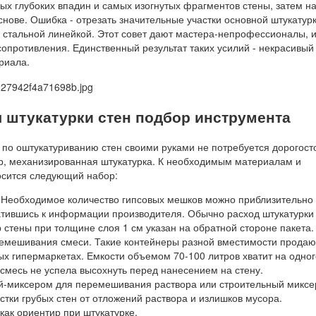
ых глубоких впадин и самых изогнутых фрагментов стены, затем н
снове. Ошибка - отрезать значительные участки основной штукатур
 стальной линейкой. Этот совет дают мастера-непрофессионалы, 
опротивления. Единственный результат таких усилий - некрасивый
риала.
я штукатурки стен подбор инструмента
 по оштукатуриванию стен своими руками не потребуется дорогос
р, механизированная штукатурка. К необходимым материалам и
осится следующий набор:
 Необходимое количество гипсовых мешков можно приблизительно
атившись к информации производителя. Обычно расход штукатурки 
 стены при толщине слоя 1 см указан на обратной стороне пакета.
емешивания смеси. Такие контейнеры разной вместимости продаю
ых гипермаркетах. Емкости объемом 70-100 литров хватит на одног
 смесь не успела высохнуть перед нанесением на стену.
й-миксером для перемешивания раствора или строительный миксе
стки грубых стен от отложений раствора и излишков мусора.
как ориентир при штукатурке.