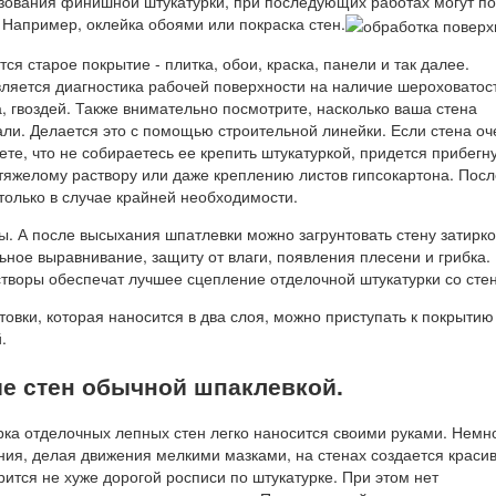
ьзования финишной штукатурки, при последующих работах могут по
 Например, оклейка обоями или покраска стен.
ся старое покрытие - плитка, обои, краска, панели и так далее.
яется диагностика рабочей поверхности на наличие шероховатос
, гвоздей. Также внимательно посмотрите, насколько ваша стена
али. Делается это с помощью строительной линейки. Если стена оч
те, что не собираетесь ее крепить штукатуркой, придется прибегну
 тяжелому раствору или даже креплению листов гипсокартона. Пос
только в случае крайней необходимости.
. А после высыхания шпатлевки можно загрунтовать стену затирко
ьное выравнивание, защиту от влаги, появления плесени и грибка.
створы обеспечат лучшее сцепление отделочной штукатурки со сте
овки, которая наносится в два слоя, можно приступать к покрытию
.
е стен обычной шпаклевкой.
рка отделочных лепных стен легко наносится своими руками. Немн
ния, делая движения мелкими мазками, на стенах создается краси
ится не хуже дорогой росписи по штукатурке. При этом нет