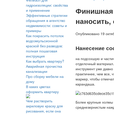
Филизол для
гидроизоляции: свойства
Финишная 
и применение
Эффективные стратегии
наносить,
обращения в агентство
недвижимости: советы и
примеры
Опубликовано 19 октяб
Как покрасить потолок
водоэмульсионной
краской без разводов:
Нанесение со
полная пошаговая
инструкция
на подсохшую и части
Как выбрать квартиру?
отделочный материал. 
Аварийная прочистка
инструмент уже давно 
канализации
практичнее, чем все, 
Про сборку мебели на
маркер, чтобы отмеча
дому
карандаша.
В каких цветах
оформить квартиру
Чем растворить
Более крупные холмы 
акриловую краску для
среднезернистым нажд
рисования, если она