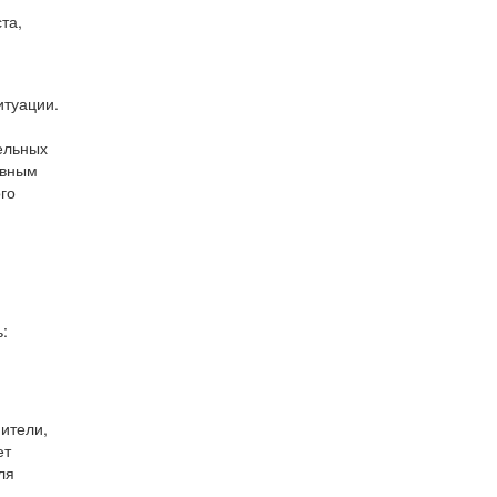
та,
итуации.
тельных
овным
го
:
ители,
ет
ля