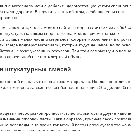
говизне материала можно добавить дорогостоящие услуги специалис
я очень дорогим. Вы должны знать об этом, особенно если ваш
граничен.
олжны помнить, что вы можете найти выход практически из любой с
я штукатурка слишком спорна, всегда можно присмотреться к
, это лишь малая часть материалов, которые можно найти в строи
нты всегда подберут материалы, которые будут дешевле, но по осн
ойствам не хуже указанных ресурсов. При этом самому нужно немно
м вопросе, чтобы не стать жертвой обмана.
и штукатурных смесей
ерхностей используются два типа материалов. Их главное отличие
ии, от которого зависят все особенности решения. Это должно быть
варцевый песок разной крупности, пластификаторы и другие наполн
азначение гипсовой пасты. Таким образом, крупный песок позволя
ные перепады, в то время как мелкий песок используется только д
 слоя, покрывающего мелкие неровности.