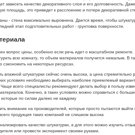
дет зависеть качество декоративного слоя и его долговечность. Даж
ую площадь, это приведет к расслоению и потере декоративной ст
аны - стена максимально выровнена. Дается время, чтобы штукату
едний этап подготовительных работ - грунтовка поверхности.
териала
лен вопрос цены, особенно если речь идет о масштабном ремонте.
урить всю комнату, то объем материалов получится немалым. В та
о сэкономить на некоторых ресурсах.
ь влажной штукатурки сейчас очень высока, а цена стремительно р
ких условиях необходимо выбирать наиболее приемлемый вариант
. Чаще всего специалисты рекомендуют делать выбор в пользу изве
материалов. Конечно, в таких условиях можно справиться с больш
 которые по силам далеко не каждому
ить внимание на производителей, которые просто пытаются выйти 
всего продукция таких компаний не слишком высока
нализировать качество штукатурки, а для этого можно изучить отзы
дителя или провести эксперимент своими руками.