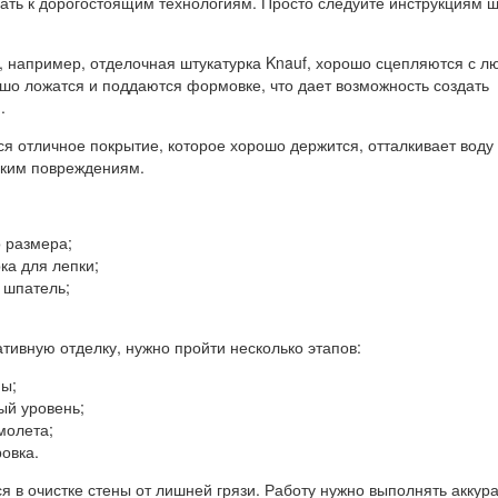
ать к дорогостоящим технологиям. Просто следуйте инструкциям ш
 например, отделочная штукатурка Knauf, хорошо сцепляются с 
шо ложатся и поддаются формовке, что дает возможность создать
.
ся отличное покрытие, которое хорошо держится, отталкивает воду
ским повреждениям.
 размера;
ка для лепки;
шпатель;
тивную отделку, нужно пройти несколько этапов:
ны;
ый уровень;
молета;
ровка.
я в очистке стены от лишней грязи. Работу нужно выполнять аккура