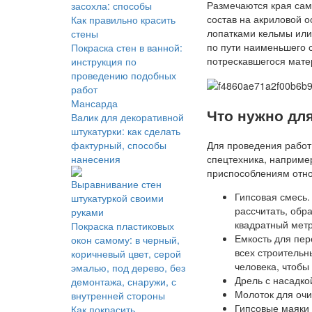
Размечаются края сам
засохла: способы
состав на акриловой о
Как правильно красить
лопатками кельмы или
стены
по пути наименьшего с
Покраска стен в ванной:
потрескавшегося мате
инструкция по
проведению подобных
работ
Мансарда
Что нужно дл
Валик для декоративной
штукатурки: как сделать
Для проведения работ
фактурный, способы
спецтехника, наприме
нанесения
приспособлениям отн
Выравнивание стен
Гипсовая смесь.
штукатуркой своими
рассчитать, обр
руками
квадратный метр
Покраска пластиковых
Емкость для пер
окон самому: в черный,
всех строительн
коричневый цвет, серой
человека, чтобы
эмалью, под дерево, без
Дрель с насадко
демонтажа, снаружи, с
Молоток для очи
внутренней стороны
Гипсовые маяки 
Как покрасить