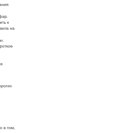
ания
фар.
ить к
вила на
ы.
роткое
ля
орогих
 в том,