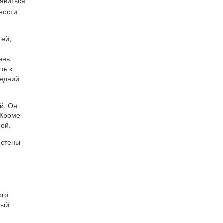
явиться
тей,
ень
ть к
ледний
й. Он
 Кроме
ной.
 стены
ого
вый