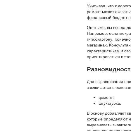
Учитывая, что к доро
ремонт может оказатьс
финансовый бюджет о
Опять же, вы всегда д
Например, если мокра
гипсокартону. Конечно
магазинах. Консульта
характеристикам и св
ориентироваться в это
Разновидност
Для выравнивания пов
заключается в основан
цемент;
штукатурка.
В основу добавляют к
которые определяют н
выравнивать значитель
нанесения последнего