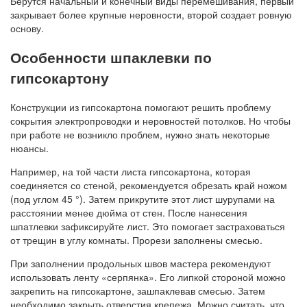
Берутся начальный и конечный виды перемешивания, первый
закрывает более крупные неровности, второй создает ровную
основу.
Особенности шпаклевки по
гипсокартону
Конструкции из гипсокартона помогают решить проблему
сокрытия электропроводки и неровностей потолков. Но чтобы
при работе не возникло проблем, нужно знать некоторые
нюансы.
Например, на той части листа гипсокартона, которая
соединяется со стеной, рекомендуется обрезать край ножом
(под углом 45 °). Затем прикрутите этот лист шурупами на
расстоянии менее дюйма от стен. После нанесения
шпатлевки зафиксируйте лист. Это помогает застраховаться
от трещин в углу комнаты. Прорези заполнены смесью.
При заполнении продольных швов мастера рекомендуют
использовать ленту «серпянка». Его липкой стороной можно
закрепить на гипсокартоне, зашпаклевав смесью. Затем
необходимо закрыть отверстия крепежа. Можно считать, что