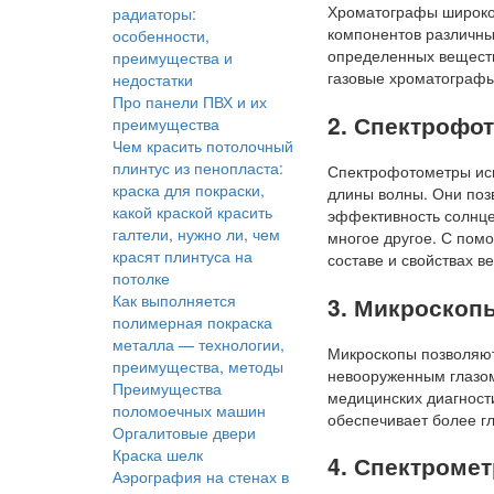
Хроматографы широко 
радиаторы:
компонентов различны
особенности,
определенных веществ
преимущества и
газовые хроматографы
недостатки
Про панели ПВХ и их
2. Спектрофо
преимущества
Чем красить потолочный
плинтус из пенопласта:
Спектрофотометры исп
краска для покраски,
длины волны. Они поз
какой краской красить
эффективность солнце
галтели, нужно ли, чем
многое другое. С по
красят плинтуса на
составе и свойствах в
потолке
Как выполняется
3. Микроскоп
полимерная покраска
металла — технологии,
Микроскопы позволяют
преимущества, методы
невооруженным глазом
Преимущества
медицинских диагност
поломоечных машин
обеспечивает более г
Оргалитовые двери
Краска шелк
4. Спектроме
Аэрография на стенах в