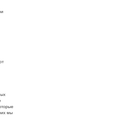
ни
ют
ных
е
которые
них мы