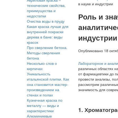
Акриловая краска –
в науке и индустрии
технические свойства,
преимущества и
Роль и зн
недостатки
Очистка воды в пруду
аналитиче
Какая краска лучше для
внутренней покраски
индустрии
дерева в бане: виды
красок
Про сверление бетона.
Опубликовано 18 октяб
Методы сверления
бетона
Лабораторное и анали
Несколько слов о
различных областях н
кирпичах
от фармацевтики до 
Уникальность
провести анализы, пол
итальянской плитки. Как
рассмотрим различные
она становится мастер-
значимость для совре
произведением на
стенах и полах
Кузнечная краска по
металлу — виды и
1. Хроматогр
характеристики
Алюминиевые