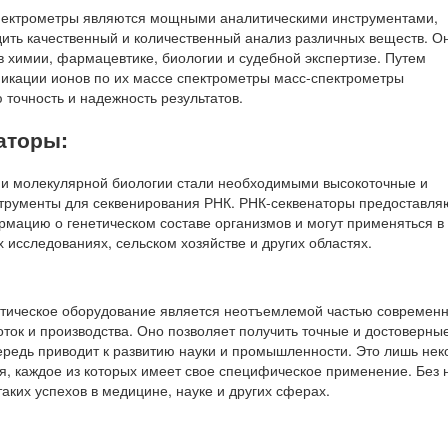
пектрометры являются мощными аналитическими инструментами,
ть качественный и количественный анализ различных веществ. О
в химии, фармацевтике, биологии и судебной экспертизе. Путем
икации ионов по их массе спектрометры масс-спектрометры
точность и надежность результатов.
аторы:
 и молекулярной биологии стали необходимыми высокоточные и
трументы для секвенирования РНК. РНК-секвенаторы предоставля
мацию о генетическом составе организмов и могут применяться в
 исследованиях, сельском хозяйстве и других областях.
тическое оборудование является неотъемлемой частью современ
ток и производства. Оно позволяет получить точные и достоверны
чередь приводит к развитию науки и промышленности. Это лишь не
, каждое из которых имеет свое специфическое применение. Без 
таких успехов в медицине, науке и других сферах.