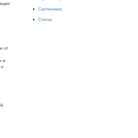
кации
Сантехника
Статьи
и от
ы и
 о
й,