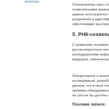
квартире
Спектрометры масс-с
позволяющими проводи
широко используются 
разделения и идентиф
обеспечивают высокую 
5. РНК-секвен
С развитием геномики
высокоскоростные инс
исследователям инфор
медицине, клинических
Лабораторное и анали
исследований, разрабо
данные, что в свою о
примеры оборудования
не смогли бы достичь 
Похожие записи: