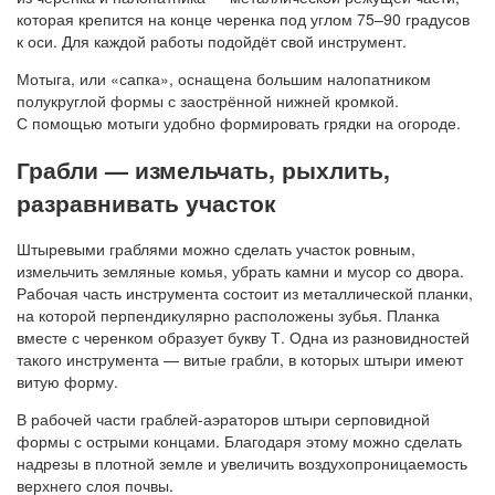
которая крепится на конце черенка под углом 75–90 градусов
к оси. Для каждой работы подойдёт свой инструмент.
Мотыга, или «сапка», оснащена большим налопатником
полукруглой формы с заострённой нижней кромкой.
С помощью мотыги удобно формировать грядки на огороде.
Грабли — измельчать, рыхлить,
разравнивать участок
Штыревыми граблями можно сделать участок ровным,
измельчить земляные комья, убрать камни и мусор со двора.
Рабочая часть инструмента состоит из металлической планки,
на которой перпендикулярно расположены зубья. Планка
вместе с черенком образует букву Т. Одна из разновидностей
такого инструмента — витые грабли, в которых штыри имеют
витую форму.
В рабочей части граблей-аэраторов штыри серповидной
формы с острыми концами. Благодаря этому можно сделать
надрезы в плотной земле и увеличить воздухопроницаемость
верхнего слоя почвы.