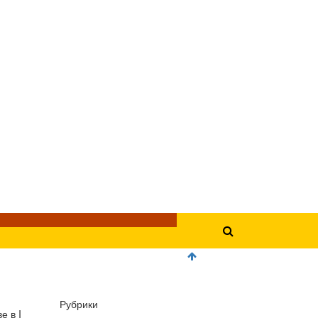
Рубрики
е в I