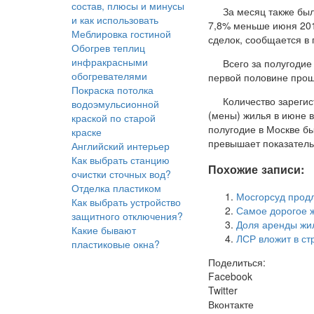
состав, плюсы и минусы
За месяц также был
и как использовать
7,8% меньше июня 2015
Меблировка гостиной
сделок, сообщается в 
Обогрев теплиц
инфракрасными
Всего за полугодие
обогревателями
первой половине прошл
Покраска потолка
Количество зареги
водоэмульсионной
(мены) жилья в июне в
краской по старой
полугодие в Москве бы
краске
превышает показатель
Английский интерьер
Как выбрать станцию
Похожие записи:
очистки сточных вод?
Отделка пластиком
Мосгорсуд продл
Как выбрать устройство
Самое дорогое ж
защитного отключения?
Доля аренды жил
Какие бывают
ЛСР вложит в ст
пластиковые окна?
Поделиться:
Facebook
Twitter
Вконтакте