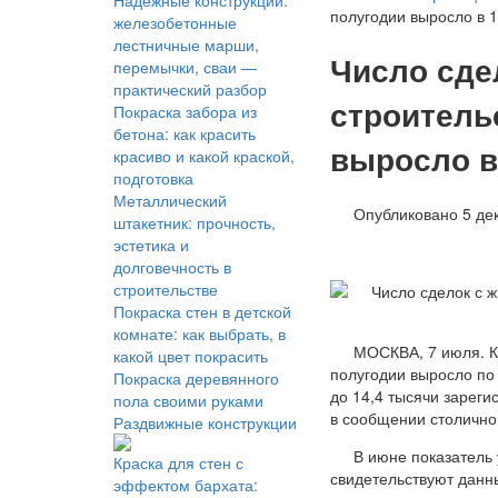
Надёжные конструкции:
полугодии выросло в 1
железобетонные
лестничные марши,
Число сде
перемычки, сваи —
практический разбор
строительс
Покраска забора из
бетона: как красить
выросло в 
красиво и какой краской,
подготовка
Металлический
Опубликовано 5 дек
штакетник: прочность,
эстетика и
долговечность в
строительстве
Покраска стен в детской
комнате: как выбрать, в
МОСКВА, 7 июля. Ко
какой цвет покрасить
полугодии выросло по
Покраска деревянного
до 14,4 тысячи зареги
пола своими руками
в сообщении столично
Раздвижные конструкции
В июне показатель 
Краска для стен с
свидетельствуют данн
эффектом бархата: