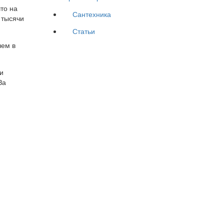
то на
Сантехника
 тысячи
Статьи
чем в
и
За