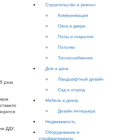
Cтроительство и ремонт
Коммуникации
Окна и двери
Полы и покрытия
Потолки
Теплоснабжение
Дом и дача
Ландшафтный дизайн
Сад и огород
рвом
Мебель и декор
оставило
Дизайн интерьера
ворится
Недвижимость
чи ДДУ,
Оборудование и
стройматериалы