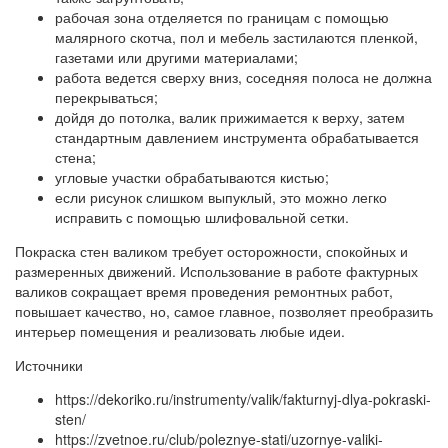
рабочая зона отделяется по границам с помощью
малярного скотча, пол и мебель застилаются пленкой,
газетами или другими материалами;
работа ведется сверху вниз, соседняя полоса не должна
перекрываться;
дойдя до потолка, валик прижимается к верху, затем
стандартным давлением инструмента обрабатывается
стена;
угловые участки обрабатываются кистью;
если рисунок слишком выпуклый, это можно легко
исправить с помощью шлифовальной сетки.
Покраска стен валиком требует осторожности, спокойных и
размеренных движений. Использование в работе фактурных
валиков сокращает время проведения ремонтных работ,
повышает качество, но, самое главное, позволяет преобразить
интерьер помещения и реализовать любые идеи.
Источники
https://dekoriko.ru/instrumenty/valik/fakturnyj-dlya-pokraski-
sten/
https://zvetnoe.ru/club/poleznye-stati/uzornye-valiki-