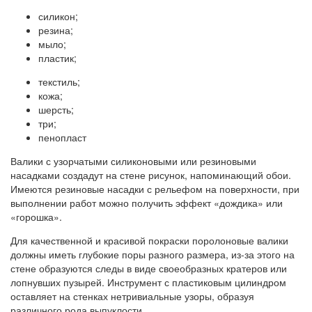
силикон;
резина;
мыло;
пластик;
текстиль;
кожа;
шерсть;
три;
пенопласт
Валики с узорчатыми силиконовыми или резиновыми
насадками создадут на стене рисунок, напоминающий обои.
Имеются резиновые насадки с рельефом на поверхности, при
выполнении работ можно получить эффект «дождика» или
«горошка».
Для качественной и красивой покраски поролоновые валики
должны иметь глубокие поры разного размера, из-за этого на
стене образуются следы в виде своеобразных кратеров или
лопнувших пузырей. Инструмент с пластиковым цилиндром
оставляет на стенках нетривиальные узоры, образуя
различного рода выпуклости.