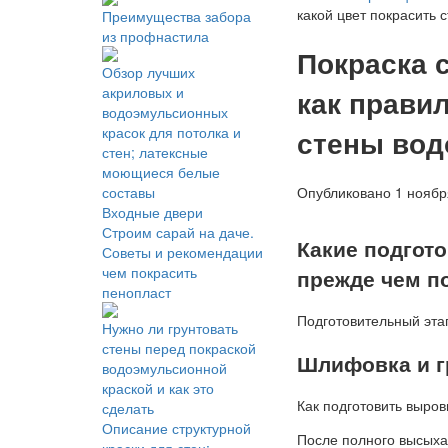
какой цвет покрасить 
Преимущества забора
из профнастила
Покраска 
Обзор лучших
как правил
акриловых и
водоэмульсионных
стены вод
красок для потолка и
стен; латексные
моющиеся белые
Опубликовано 1 ноября
составы
Входные двери
Строим сарай на даче.
Какие подгот
Советы и рекомендации
чем покрасить
прежде чем п
пенопласт
Подготовительный эта
Нужно ли грунтовать
стены перед покраской
Шлифовка и г
водоэмульсионной
краской и как это
Как подготовить выров
сделать
Описание структурной
После полного высыха