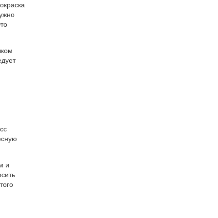
покраска
нужно
Это
шком
едует
сс
есную
м и
осить
того