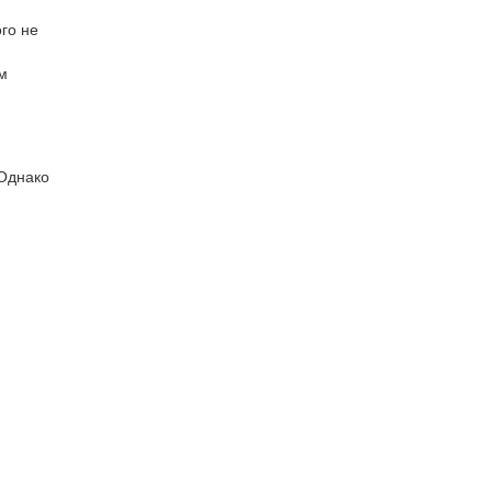
го не
м
 Однако