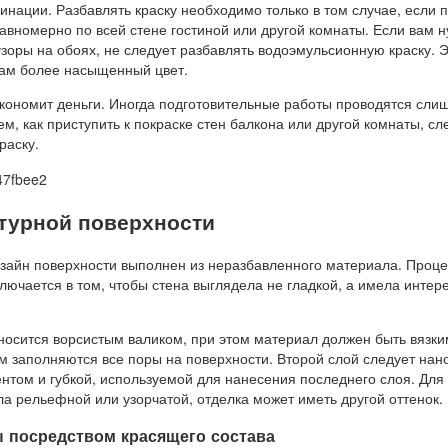
нации. Разбавлять краску необходимо только в том случае, если 
авномерно по всей стене гостиной или другой комнаты. Если вам 
зоры на обоях, не следует разбавлять водоэмульсионную краску. 
нам более насыщенный цвет.
экономит деньги. Иногда подготовительные работы проводятся сли
ем, как приступить к покраске стен балкона или другой комнаты, сл
раску.
турной поверхности
зайн поверхности выполнен из неразбавленного материала. Проце
лючается в том, чтобы стена выглядела не гладкой, а имела интер
носится ворсистым валиком, при этом материал должен быть вязки
м заполняются все поры на поверхности. Второй слой следует нан
нтом и губкой, используемой для нанесения последнего слоя. Для 
а рельефной или узорчатой, отделка может иметь другой оттенок.
 посредством красящего состава