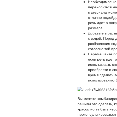
Необходимое кол
переноситься на 
материала может
отлично подойде
речь идет о пок
размера
Добавьте в раст
с водой. Перед 
разбавления вод
согласно той пр
Перемешайте по
если речь идет 
использовать сп
приобрести в лю
время сделать в
использованию (
Вы можете комбинирова
решили это сделать, 
красок могут быть нес
проконсультироваться