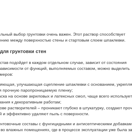
ьный выбор грунтовки очень важен. Этот раствор способствует
ению между поверхностью стены и стартовым слоем шпаклевки.
для грунтовки стен
став подойдет в каждом отдельном случае, зависит от состояния
 зависимости от функций, выполняемых составом, можно выделить
меров:
пляющая, улучшающая сцепление шпаклевки с основанием, укреп
я прочную паропроницаемую пленку;
аска на основе акриловых и латексных смол, чаще всего используе
вания к декоративным работам;
нове растворителей – проникают глубоко в штукатурку, создают про
й и эффективно удаляют пыль с поверхности.
унтовочные составы с фунгицидными и антисептическими добавкам
 во влажных помещениях, где в процессе эксплуатации уже была з