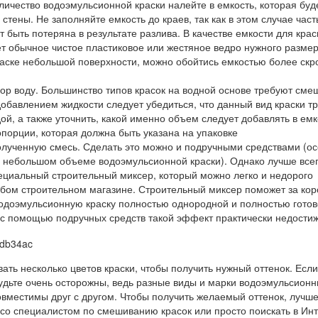
ичество водоэмульсионной краски налейте в емкость, которая буд
стены. Не заполняйте емкость до краев, так как в этом случае част
 быть потеряна в результате разлива. В качестве емкости для крас
т обычное чистое пластиковое или жестяное ведро нужного размер
раске небольшой поверхности, можно обойтись емкостью более скр
вор воду. Большинство типов красок на водной основе требуют см
добавлением жидкости следует убедиться, что данный вид краски т
ой, а также уточнить, какой именно объем следует добавлять в емк
опорции, которая должна быть указана на упаковке
лученную смесь. Сделать это можно и подручными средствами (ос
о небольшом объеме водоэмульсионной краски). Однако лучше все
ециальный строительный миксер, который можно легко и недорого
бом строительном магазине. Строительный миксер поможет за кор
одоэмульсионную краску полностью однородной и полностью готов
с помощью подручных средств такой эффект практически недости
ть несколько цветов краски, чтобы получить нужный оттенок. Если
будьте очень осторожны, ведь разные виды и марки водоэмульсион
овместимы друг с другом. Чтобы получить желаемый оттенок, лучше
 со специалистом по смешиванию красок или просто поискать в Ин