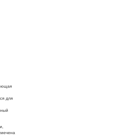
ляющая
тся для
чный
и,
амечена