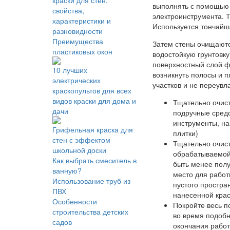
краски для стен:
выполнять с помощью 
свойства,
электроинструмента. 
характеристики и
Используется тончайш
разновидности
Преимущества
Затем стены очищаютс
пластиковых окон
водостойкую грунтовку
поверхностный слой ф
10 лучших
возникнуть полосы и п
электрических
участков и не переувл
краскопультов для всех
видов краски для дома и
Тщательно очист
дачи
подручные средс
инструменты, на
Грифельная краска для
плитки)
стен с эффектом
Тщательно очист
школьной доски
обрабатываемой 
Как выбрать смеситель в
быть менее полу
ванную?
место для работ
Использование труб из
пустого простра
ПВХ
нанесенной кра
Особенности
Покройте весь п
строительства детских
во время подобн
садов
окончания работ