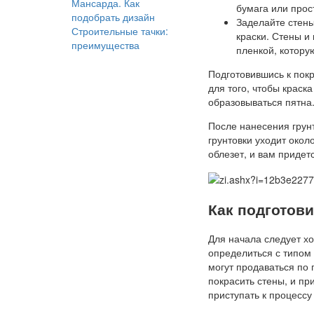
Мансарда. Как
бумага или прос
подобрать дизайн
Заделайте стены,
Строительные тачки:
краски. Стены и
преимущества
пленкой, котору
Подготовившись к покр
для того, чтобы краска
образовываться пятна
После нанесения грун
грунтовки уходит окол
облезет, и вам придет
Как подготов
Для начала следует хо
определиться с типом 
могут продаваться по 
покрасить стены, и п
приступать к процессу