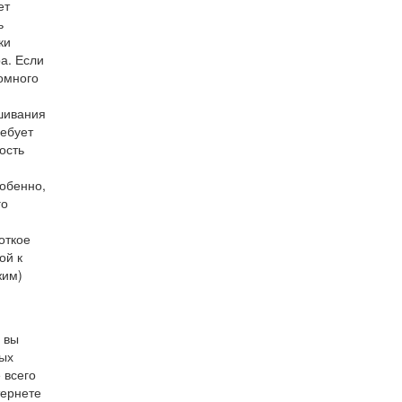
ет
ь
ки
а. Если
омного
ешивания
ребует
ость
обенно,
го
откое
ой к
жим)
 вы
ных
 всего
тернете