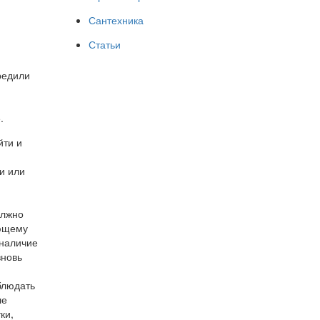
Сантехника
Статьи
вредили
.
йти и
и или
олжно
ующему
 наличие
вновь
блюдать
ле
ки,