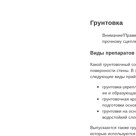
Грунтовка
Внимание!Правил
прочному сцепл
Виды препаратов 
Какой грунтовочный со
поверхности стены. В
следующие виды прай
грунтовка-укре
ее и образующа
грунтовочная кр
подготовки осно
грунтовки на ос
водостойкий сло
Выпускаются также гр
которые используются