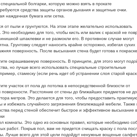
специальной болгарки, которую можно взять в прокате
Требуются средства защиты органов дыхания и защитные очки.
ая наждачная бумага или сетка.
я от пыли и грунтуются. На этом этапе желательно использовать
. Это необходимо для того, чтобы кисть или валик с краской не по
инишной шпаклевки и не размокли его. В противном случае могут
ятна. Грунтовку следует наносить крайне осторожно, избегая сухих
ажняя поверхность. После высыхания стена будет готова к покраске
ите окрашиваемую поверхность. В принципе, для этого могут подо
тва, но лучше всего использовать специальные строительные
пример, стамеску (если речь идет об устранении слоя старой краск
ите участок от пола до потолка в непосредственной близости от
поверхности. Расстояние от стены до ближайших предметов не д
тора метров. Это делается для того, чтобы предоставить практик
ы и избежать случайного загрязнения близлежащей мебели. Также
нства перед стеной обеспечит быстрое и эффективное высыхание 
ски
ол комнаты. Это одно из основных правил, которые необходимо со
ых работ. Покрыв пол, вам не придется счищать краску с пола пос
ы. Лучше всего для этой цели подойдут ненужные вощеные салфет