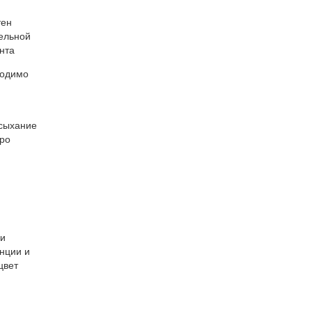
тен
тельной
нта
ходимо
ысыхание
тро
 и
енции и
цвет