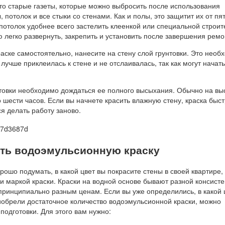
то старые газеты, которые можно выбросить после использования
 потолок и все стыки со стенами. Как и полы, это защитит их от пя
 потолок удобнее всего застелить клеенкой или специальной строи
ю легко развернуть, закрепить и установить после завершения ремо
аске самостоятельно, нанесите на стену слой грунтовки. Это необ
 лучше приклеилась к стене и не отслаивалась, так как могут начать
.
товки необходимо дождаться ее полного высыхания. Обычно на в
о шести часов. Если вы начнете красить влажную стену, краска быс
ся делать работу заново.
ить водоэмульсионную краску
рошо подумать, в какой цвет вы покрасите стены в своей квартире,
и маркой краски. Краски на водной основе бывают разной консист
принципиально разным ценам. Если вы уже определились, в какой 
риобрели достаточное количество водоэмульсионной краски, можно
 подготовки. Для этого вам нужно: