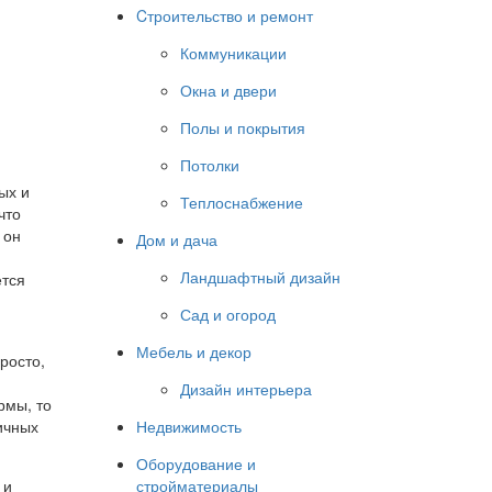
Cтроительство и ремонт
Коммуникации
Окна и двери
Полы и покрытия
Потолки
ых и
Теплоснабжение
что
 он
Дом и дача
Ландшафтный дизайн
ется
Сад и огород
Мебель и декор
росто,
Дизайн интерьера
рмы, то
ичных
Недвижимость
Оборудование и
 и
стройматериалы