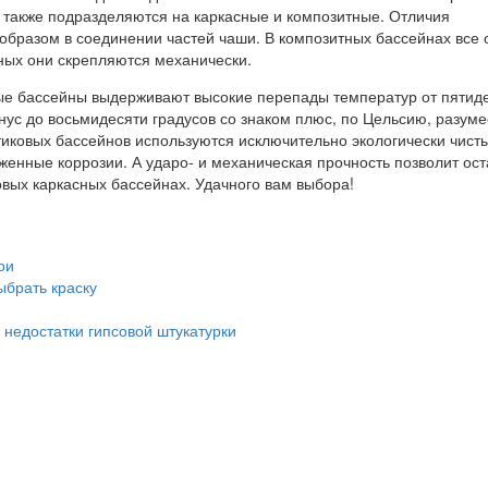
также подразделяются на каркасные и композитные. Отличия
образом в соединении частей чаши. В композитных бассейнах все 
рных они скрепляются механически.
ые бассейны выдерживают высокие перепады температур от пятид
нус до восьмидесяти градусов со знаком плюс, по Цельсию, разуме
иковых бассейнов используются исключительно экологически чист
женные коррозии. А ударо- и механическая прочность позволит ост
овых каркасных бассейнах. Удачного вам выбора!
ои
ыбрать краску
недостатки гипсовой штукатурки