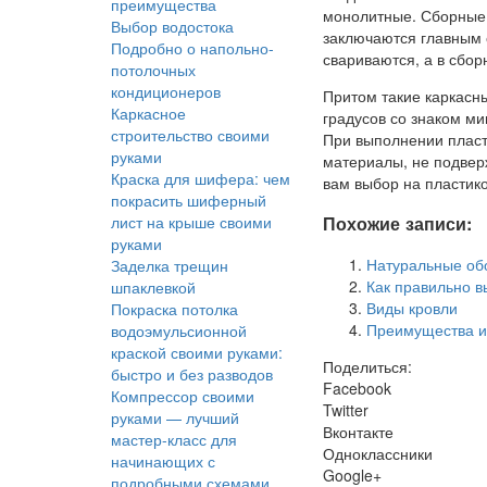
преимущества
монолитные. Сборные 
Выбор водостока
заключаются главным 
Подробно о напольно-
свариваются, а в сбо
потолочных
кондиционеров
Притом такие каркасн
Каркасное
градусов со знаком ми
строительство своими
При выполнении пласт
руками
материалы, не подвер
Краска для шифера: чем
вам выбор на пластик
покрасить шиферный
Похожие записи:
лист на крыше своими
руками
Натуральные об
Заделка трещин
Как правильно в
шпаклевкой
Виды кровли
Покраска потолка
Преимущества и 
водоэмульсионной
краской своими руками:
Поделиться:
быстро и без разводов
Facebook
Компрессор своими
Twitter
руками — лучший
Вконтакте
мастер-класс для
Одноклассники
начинающих с
Google+
подробными схемами