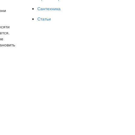
Сантехника
они
Статьи
есяти
ется.
ые
ановить