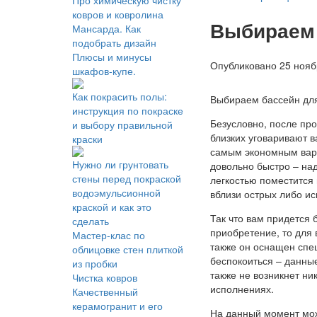
Про химическую чистку
ковров и ковролина
Выбираем 
Мансарда. Как
подобрать дизайн
Плюсы и минусы
Опубликовано 25 нояб
шкафов-купе.
Как покрасить полы:
Выбираем бассейн дл
инструкция по покраске
Безусловно, после пр
и выбору правильной
близких уговаривают в
краски
самым экономным вари
Нужно ли грунтовать
довольно быстро – над
стены перед покраской
легкостью поместится 
водоэмульсионной
вблизи острых либо и
краской и как это
Так что вам придется 
сделать
приобретение, то для 
Мастер-клас по
также он оснащен спец
облицовке стен плиткой
беспокоиться – данны
из пробки
также не возникнет н
Чистка ковров
исполнениях.
Качественный
керамогранит и его
На данный момент мож