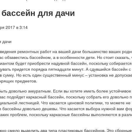
бассейн для дачи
ря 2017 в 3:14
я дачи
оведения ремонтных работ на вашей дачи большинство ваших родн
ас обзавестись бассейном, а в особенности дети. Но стоит сказать, 
антом будет приобрести надувной бассейн, поскольку собирается
увать придется порядка пятнадцати минут. А сдувшийся бассейн с
в сумку. Но есть один существенный минус – установка не допуска
скрящих предметов.
быть довольно аккуратным. Если вы хотите иметь более устойчивое
вас подойдет каркасный бассейн, поскольку собрать его довольно п
иальной лестницей. Что касается ценовой политики, то можете не
е бассейны довольно дешевы. Что касается выбора нужной вам фо
икаких проблем, поскольку каркасные бассейны выполняются в разл
но смело выделить два типа пластиковых бассейнов. Это сборные