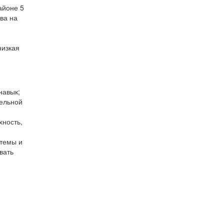
айоне 5
ова на
низкая
навык;
тельной
хность,
стемы и
вать