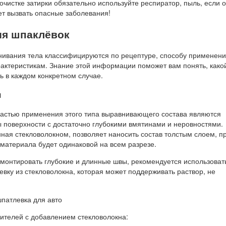
чистке затирки обязательно используйте респиратор, пыль, если 
ет вызвать опасные заболевания!
я шпаклёвок
ивания тела классифицируются по рецептуре, способу применени
актеристикам. Знание этой информации поможет вам понять, како
ь в каждом конкретном случае.
я
астью применения этого типа выравнивающего состава являются
 поверхности с достаточно глубокими вмятинами и неровностями.
ная стекловолокном, позволяет наносить состав толстым слоем, п
 материала будет одинаковой на всем разрезе.
монтировать глубокие и длинные швы, рекомендуется использоват
вку из стекловолокна, которая может поддерживать раствор, не
телей с добавлением стекловолокна: