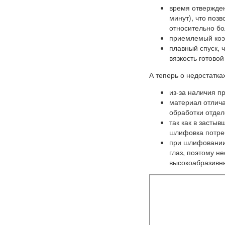
время отвержден
минут), что поз
относительно б
приемлемый коэ
плавный спуск, 
вязкость готовой
А теперь о недостатка
из-за наличия п
материал отлича
обработки отдел
так как в засты
шлифовка потре
при шлифовании
глаз, поэтому н
высокоабразивн