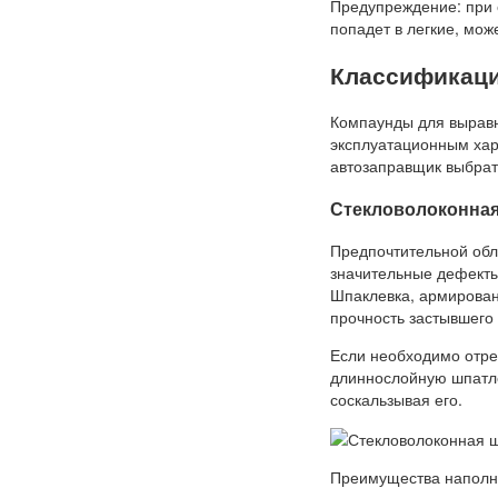
Предупреждение: при о
попадет в легкие, мож
Классификаци
Компаунды для выравн
эксплуатационным хар
автозаправщик выбрат
Стекловолоконна
Предпочтительной обл
значительные дефекты
Шпаклевка, армирован
прочность застывшего
Если необходимо отре
длиннослойную шпатле
соскальзывая его.
Преимущества наполни