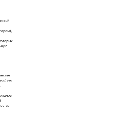
еленый
ларом),
которых
льную
инстве
ок: это
с
риалов,
й
честве