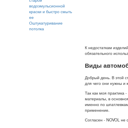
старой
водоэмульсионной
краски и быстро смыть
ее
Оштукатуривание
потолка
К недостаткам издели
обязательного использ
Виды автомоб
Добрый день. В этой с
для чего они нужны и 
Так как моя практика 
материалы, в основно
именно по шпатлевкам
применение.
Согласен - NOVOL не с