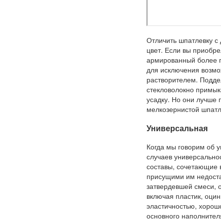
Отличить шпатлевку с 
цвет. Если вы приобрел
армированный более п
для исключения возмо
растворителем. Подде
стекловолокно примыка
усадку. Но они лучше
мелкозернистой шпатл
Универсальная
Когда мы говорим об у
случаев универсальнос
составы, сочетающие 
присущими им недоста
затвердевшей смеси, 
включая пластик, оци
эластичностью, хорошо
основного наполнителя