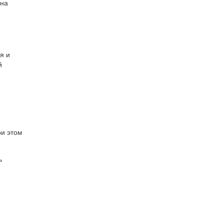
она
я и
й
ри этом
ь