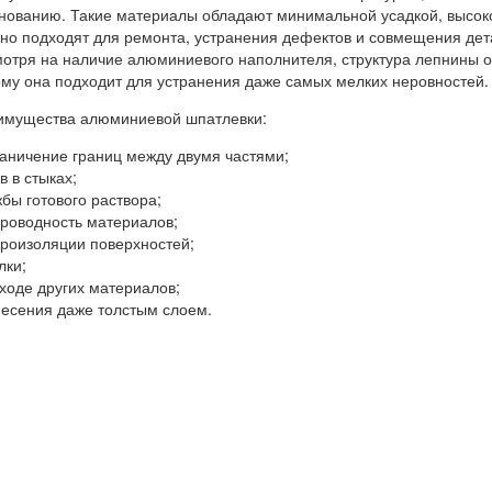
снованию. Такие материалы обладают минимальной усадкой, высок
чно подходят для ремонта, устранения дефектов и совмещения де
отря на наличие алюминиевого наполнителя, структура лепнины о
ому она подходит для устранения даже самых мелких неровностей.
еимущества алюминиевой шпатлевки:
аничение границ между двумя частями;
в в стыках;
жбы готового раствора;
роводность материалов;
роизоляции поверхностей;
лки;
ходе других материалов;
несения даже толстым слоем.