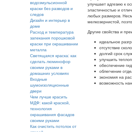
водоэмульсионной
улучшает адгезию к о
краски без разводов и
эластичностью и отли
следов
любых размеров. Несм
Дизайн и интерьер в
мелкозернистой, поэт
доме
Другие свойства и пр
Расход и температура
запекания порошковой
идеальное разгр
краски при окрашивании
отсутствие сколо
металла
долгий срок слу
Светящаяся краска: как
улучшить теплоп
сделать люминофор
обеспечение гид
своими руками в
облегчение отде
домашних условиях
экономия на рас
Входные
возможность на
шумоизоляционные
двери
Чем лучше красить
МДФ: какой краской,
технология
окрашивания фасадов
своими руками
Как очистить потолок от