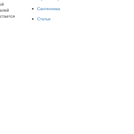
ой
Сантехника
талей
стается
Статьи