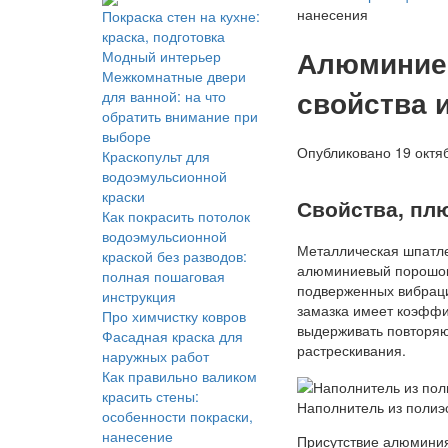
нанесения
Покраска стен на кухне:
краска, подготовка
Алюминиев
Модный интерьер
Межкомнатные двери
свойства 
для ванной: на что
обратить внимание при
выборе
Опубликовано 19 октяб
Краскопульт для
водоэмульсионной
краски
Свойства, пл
Как покрасить потолок
водоэмульсионной
Металлическая шпатле
краской без разводов:
алюминиевый порошок,
полная пошаговая
подверженных вибрац
инструкция
замазка имеет коэффи
Про химчистку ковров
выдерживать повторяю
Фасадная краска для
растрескивания.
наружных работ
Как правильно валиком
красить стены:
Наполнитель из поли
особенности покраски,
нанесение
Присутствие алюминия