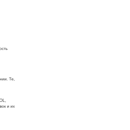
ость
нии. Те,
OL,
ок и их