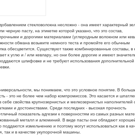
добавлением стекловолокна несложно - она ​​имеет характерный з
и черную пасту, на этикетке которой указано, что это состав,
рочными и дорогими материалами (углеродным волокном или кев
жности обмана возьмите немного теста и промойте его обычным
лка обесцветится. Существуют также комбинированные составы, в 
ет к углю и / или кевлару, но они более дорогие и имеют значите
 поддаются шлифовке и не требуют использования дополнительной
евки.
ниверсальности, мы понимаем, что это условное понятие. В больш
ть - это не более чем набор компромиссов. Это касается и шпатлев
в себе свойства крупнозернистых и мелкозернистых наполнителей 
тками и достоинствами. Среди последних - высокая прочность
отличный показатель адгезии к поверхностям из самых разных мате
нкованный металл и алюминий. В виде пасты они обладают хороше
 поддаются измельчению и поэтому могут использоваться как в ка
, так и в качестве укупорочной машины.