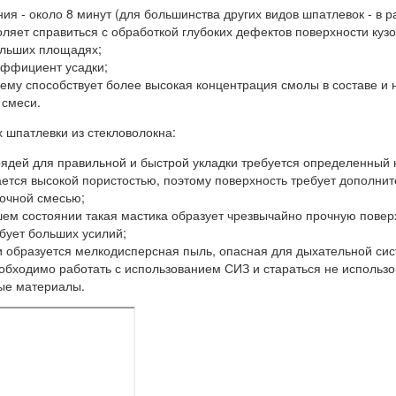
ия - около 8 минут (для большинства других видов шпатлевок - в р
воляет справиться с обработкой глубоких дефектов поверхности куз
ольших площадях;
ффициент усадки;
чему способствует более высокая концентрация смолы в составе и 
 смеси.
х шпатлевки из стекловолокна:
рядей для правильной и быстрой укладки требуется определенный 
ется высокой пористостью, поэтому поверхность требует дополни
очной смесью;
вшем состоянии такая мастика образует чрезвычайно прочную повер
бует больших усилий;
 образуется мелкодисперсная пыль, опасная для дыхательной си
еобходимо работать с использованием СИЗ и стараться не использо
ые материалы.