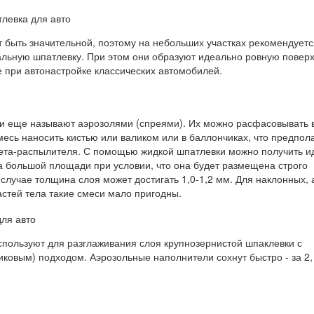
т быть значительной, поэтому на небольших участках рекомендуетс
альную шпатлевку. При этом они образуют идеально ровную поверх
 при автонастройке классических автомобилей.
и еще называют аэрозолями (спреями). Их можно расфасовывать 
месь наносить кистью или валиком или в баллончиках, что предпол
ета-распылителя. С помощью жидкой шпатлевки можно получить и
а большой площади при условии, что она будет размещена строго
 случае толщина слоя может достигать 1,0-1,2 мм. Для наклонных, 
астей тела такие смеси мало пригодны.
спользуют для разглаживания слоя крупнозернистой шпаклевки с
иковым) подходом. Аэрозольные наполнители сохнут быстро - за 2,