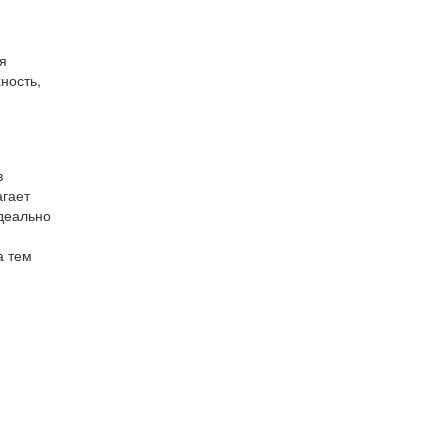
я
ность,
в
агает
деально
а тем