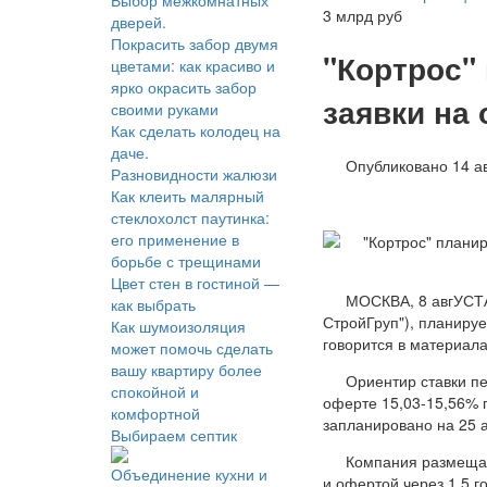
Выбор межкомнатных
3 млрд руб
дверей.
Покрасить забор двумя
"Кортрос" 
цветами: как красиво и
ярко окрасить забор
заявки на 
своими руками
Как сделать колодец на
даче.
Опубликовано 14 ав
Разновидности жалюзи
Как клеить малярный
стеклохолст паутинка:
его применение в
борьбе с трещинами
Цвет стен в гостиной —
МОСКВА, 8 авгУСТА
как выбрать
СтройГруп"), планируе
Как шумоизоляция
говорится в материала
может помочь сделать
вашу квартиру более
Ориентир ставки пе
спокойной и
оферте 15,03-15,56% 
комфортной
запланировано на 25 а
Выбираем септик
Компания размещае
Объединение кухни и
и офертой через 1,5 