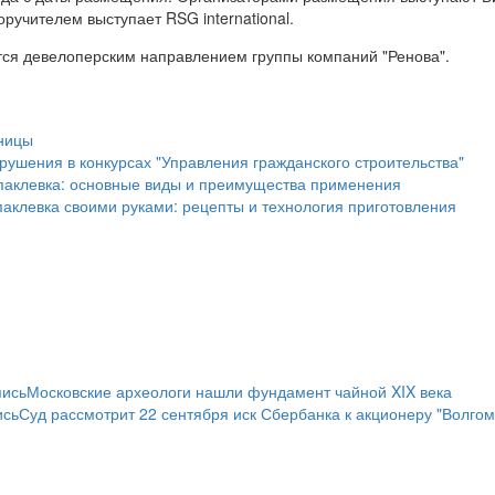
оручителем выступает RSG international.
ется девелоперским направлением группы компаний "Ренова".
ницы
ушения в конкурсах "Управления гражданского строительства"
паклевка: основные виды и преимущества применения
клевка своими руками: рецепты и технология приготовления
пись
Московские археологи нашли фундамент чайной XIX века
ись
Суд рассмотрит 22 сентября иск Сбербанка к акционеру "Волгом