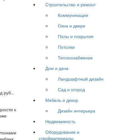
Cтроительство и ремонт
Коммуникации
Окна и двери
Полы и покрытия
Потолки
Теплоснабжение
Дом и дача
Ландшафтный дизайн
Сад и огород
д руб.,
Мебель и декор
дности к
Дизайн интерьера
рже
Недвижимость
Оборудование и
упонами
стройматериалы
инбанк,