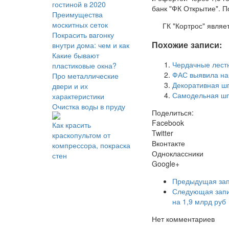
гостиной в 2020
банк "ФК Открытие". П
Преимущества
москитных сеток
ГК "Кортрос" явля
Покрасить вагонку
Похожие записи:
внутри дома: чем и как
Какие бывают
Чердачные лест
пластиковые окна?
ФАС выявила нар
Про металлические
Декоративная ш
двери и их
Самодельная шпа
характеристики
Очистка воды в пруду
Поделиться:
Facebook
Как красить
Twitter
краскопультом от
Вконтакте
компрессора, покраска
Одноклассники
стен
Google+
Предыдущая за
Следующая зап
на 1,9 млрд руб
Нет комментариев