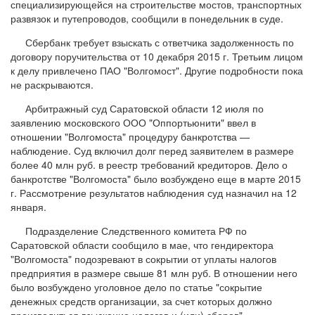
специализирующейся на строительстве мостов, транспортных
развязок и путепроводов, сообщили в понедельник в суде.
Сбербанк требует взыскать с ответчика задолженность по
договору поручительства от 10 декабря 2015 г. Третьим лицом
к делу привлечено ПАО "Волгомост". Другие подробности пока
не раскрываются.
Арбитражный суд Саратовской области 12 июля по
заявлению московского ООО "Оппортьюнити" ввел в
отношении "Волгомоста" процедуру банкротства —
наблюдение. Суд включил долг перед заявителем в размере
более 40 млн руб. в реестр требований кредиторов. Дело о
банкротстве "Волгомоста" было возбуждено еще в марте 2015
г. Рассмотрение результатов наблюдения суд назначил на 12
января.
Подразделение Следственного комитета РФ по
Саратовской области сообщило в мае, что гендиректора
"Волгомоста" подозревают в сокрытии от уплаты налогов
предприятия в размере свыше 81 млн руб. В отношении него
было возбуждено уголовное дело по статье "сокрытие
денежных средств организации, за счет которых должно
производиться взыскание налогов и (или) сборов".